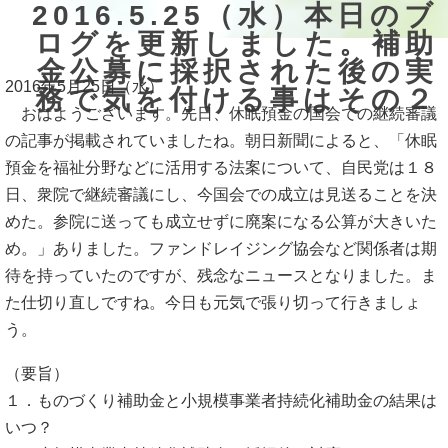
2016.5.25（水）本日のブ
ログを更新しました。補助
金公募に採択された後の実
2016年5月25日（水）
務で気を付ける事はその２
おはようございます。先日、休眠預金の国会での継続審議
の記事が掲載されていましたね。朝日新聞によると、「休眠
預金を福祉分野などに活用する法案について、自民党は１８
日、衆院で継続審議にし、今国会での成立は見送ることを決
めた。参院に送っても成立せずに廃案になる公算が大きいた
め。」ありました。ファンドレイジング協会など関係者は期
待を持っていたのですが、残念なニュースとなりました。ま
た仕切り直しですね。今日も元気で張り切って行きましょ
う。
（要旨）
１．ものづくり補助金と小規模事業者持続化補助金の結果は
いつ？